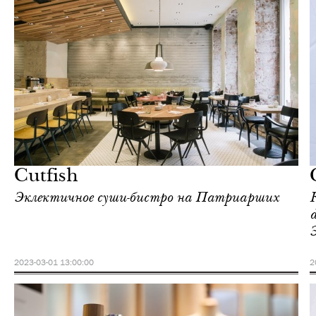
Еда
Москва
Cutfish
Эклектичное суши-бистро на Патриарших
2023-03-01 13:00:00
2