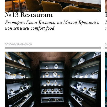
Шоппинг
Москва
№13 Restaurant
Ресторан Глена Баллиса на Малой Бронной с
концепцией comfort food
2020-06-29 09:00:00
2
Культура
Москва