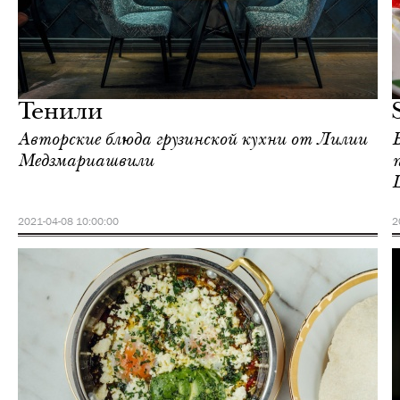
Еда
Москва
Тенили
Авторские блюда грузинской кухни от Лилии
Медзмариашвили
2021-04-08 10:00:00
2