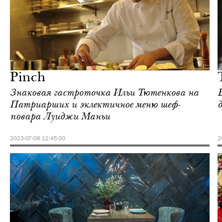
Ночная жизнь
Москва
Pinch
Знаковая гастроточка Ильи Тютенкова на
Патриарших и эклектичное меню шеф-
повара Луиджи Маньи
2023-07-08 12:45:00
2