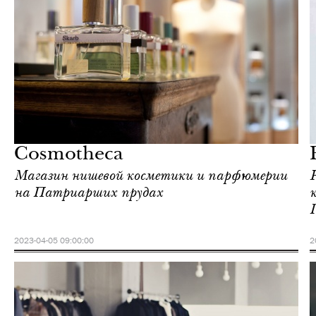
Еда
Москва
Cosmotheca
Магазин нишевой косметики и парфюмерии
на Патриарших прудах
2023-04-05 09:00:00
2