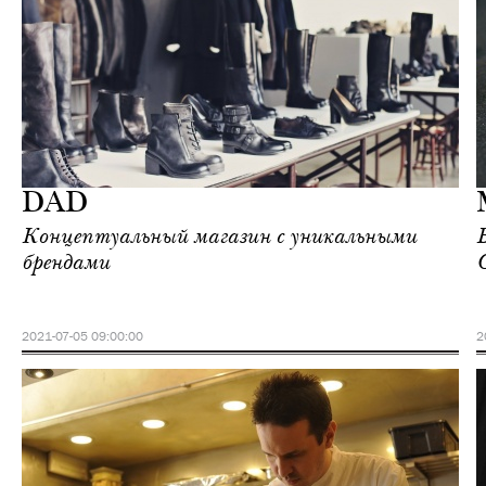
Шоппинг
Москва
DAD
Концептуальный магазин с уникальными
брендами
2021-07-05 09:00:00
2