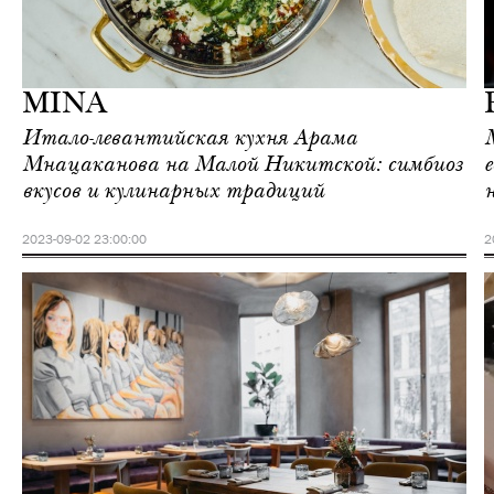
Еда
Москва
MINA
Итало-левантийская кухня Арама
Мнацаканова на Малой Никитской: симбиоз
вкусов и кулинарных традиций
2023-09-02 23:00:00
2