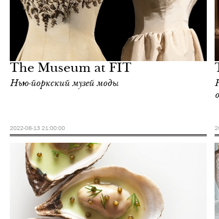
Отели
Нью-Йорк
The Museum at FIT
Нью-йоркский музей моды
о
2022-08-13 21:00:00
2