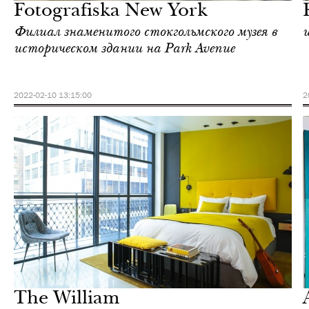
Fotografiska New York
Филиал знаменитого стокгольмского музея в
историческом здании на Park Avenue
2022-02-10 13:15:00
2
Культура
Нью-Йорк
The William