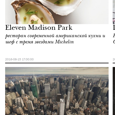
Шоппинг
Нью-Йорк
Eleven Madison Park
ресторан современной американской кухни и
R
шеф с тремя звездами Michelin
G
2016-08-15 17:00:00
2