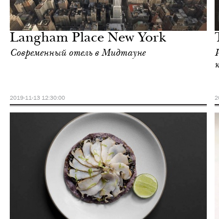
Культура
Нью-Йорк
Langham Place New York
Современный отель в Мидтауне
2019-11-13 12:30:00
2
Еда