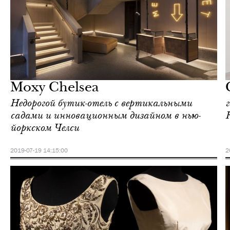
Культура
Нью-Йорк
Moxy Chelsea
Недорогой бутик-отель с вертикальными
садами и инновационным дизайном в нью-
йоркском Челси
2019-07-19 14:15:00
2