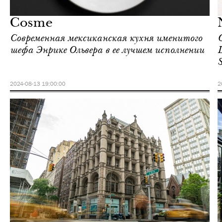
Нью-Йорк
Cosme
Современная мексиканская кухня именитого
шефа Энрике Ольвера в ее лучшем исполнении
Ц
S
2024-08-13 19:00:00
2
Отели
Нью-Йорк