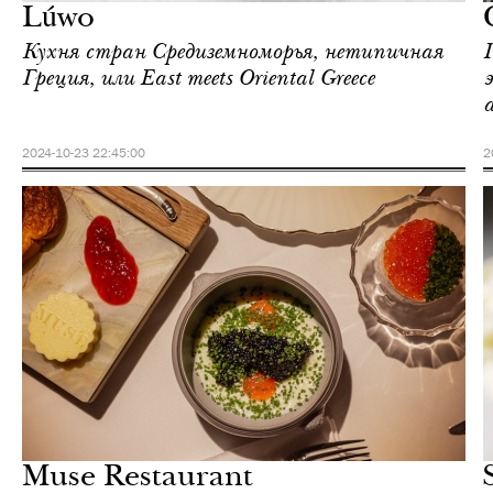
Lúwo
Кухня стран Средиземноморья, нетипичная
П
Греция, или East meets Oriental Greece
2024-10-23 22:45:00
2
Еда
Москва
Muse Restaurant