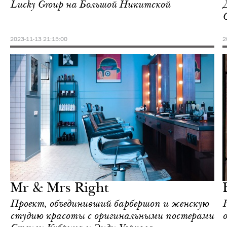
Lucky Group на Большой Никитской
2023-11-13 21:15:00
2
Еда
Москва
Mr & Mrs Right
Проект, объединивший барбершоп и женскую
студию красоты с оригинальными постерами