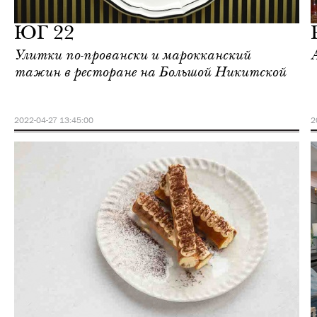
Москва
ЮГ 22
Улитки по-провански и марокканский
тажин в ресторане на Большой Никитской
2022-04-27 13:45:00
2
Отели
Москва