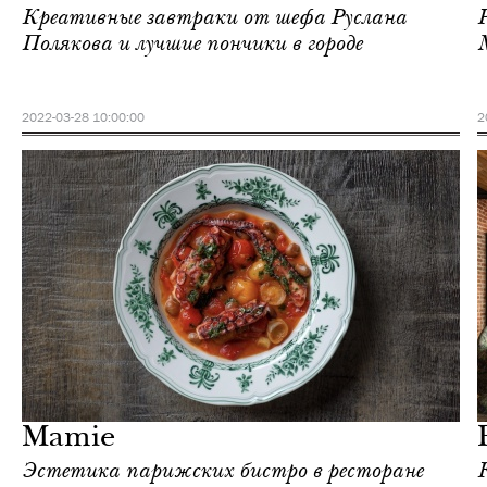
Креативные завтраки от шефа Руслана
Полякова и лучшие пончики в городе
2022-03-28 10:00:00
2
Еда
Москва
Mamie
Эстетика парижских бистро в ресторане