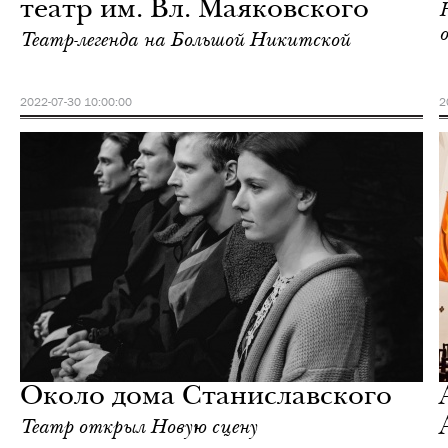
театр им. Вл. Маяковского
Театр-легенда на Большой Никитской
2022-07-30 10:00:00
2
Городская среда
Москва
Около дома Станиславского
Театр открыл Новую сцену