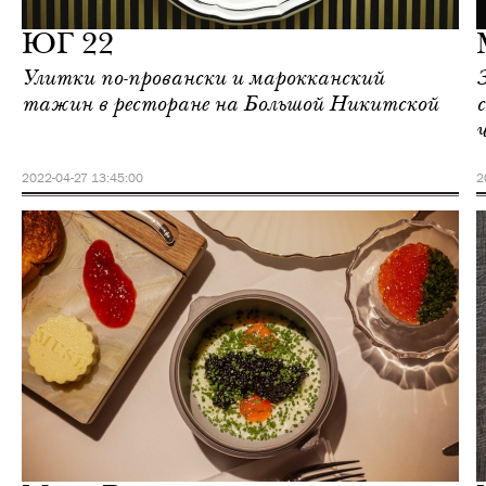
Москва
ЮГ 22
Улитки по-провански и марокканский
тажин в ресторане на Большой Никитской
2022-04-27 13:45:00
2
Еда
Москва