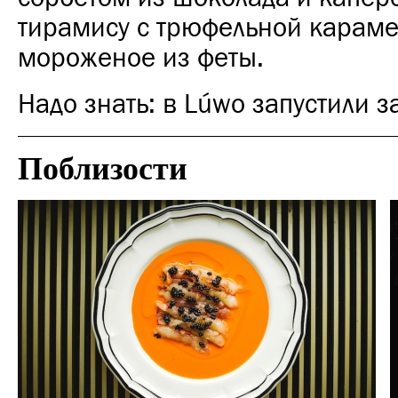
тирамису с трюфельной карам
мороженое из феты.
Надо знать: в Lúwo запустили з
Поблизости
Еда