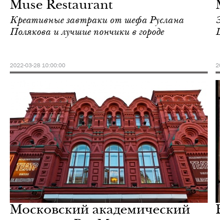
Muse Restaurant
Креативные завтраки от шефа Руслана
Полякова и лучшие пончики в городе
2022-03-28 10:00:00
2
Еда
Москва
Московский академический