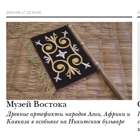
2023-06-17 15:30:00
2
Еда
Москва
Музей Востока
Древние артефакты народов Азии, Африки и
Кавказа в особняке на Никитском бульваре