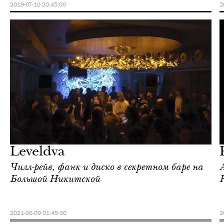
2019-07-10 20:45:00
2
Ночная жизнь
Москва
Leveldva
Чилл-рейв, фанк и диско в секретном баре на
Большой Никитской
2021-06-09 01:45:00
2