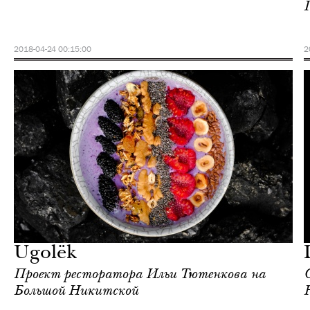
2018-04-24 00:15:00
2
Еда
Москва
Ugolёk
Проект ресторатора Ильи Тютенкова на
Большой Никитской