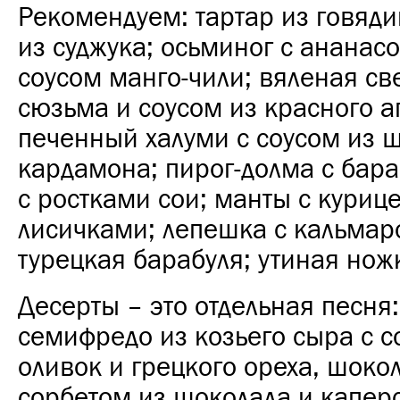
Рекомендуем: тартар из говяди
из суджука; осьминог с ананасо
соусом манго-чили; вяленая св
сюзьма и соусом из красного а
печенный халуми с соусом из 
кардамона; пирог-долма с бара
с ростками сои; манты с куриц
лисичками; лепешка с кальмар
турецкая барабуля; утиная нож
Десерты – это отдельная песня
семифредо из козьего сыра с с
оливок и грецкого ореха, шоко
сорбетом из шоколада и капер