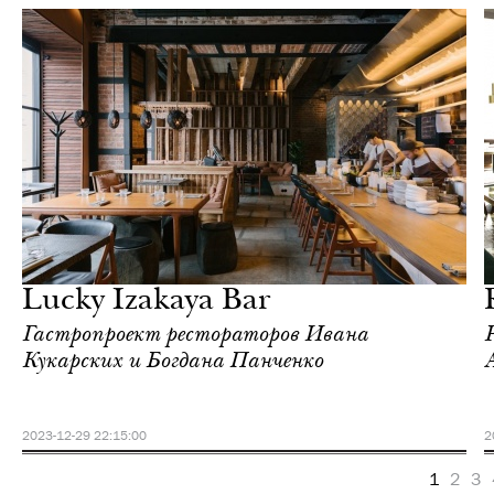
Еда
Москва
Lucky Izakaya Bar
Гастропроект рестораторов Ивана
Кукарских и Богдана Панченко
2023-12-29 22:15:00
2
1
2
3