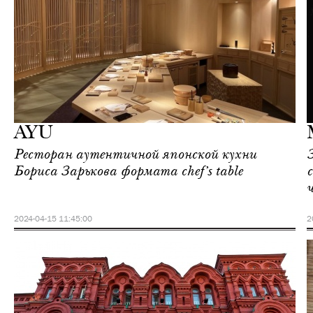
Еда
Москва
AYU
Ресторан аутентичной японской кухни
Бориса Зарькова формата chef’s table
2024-04-15 11:45:00
2