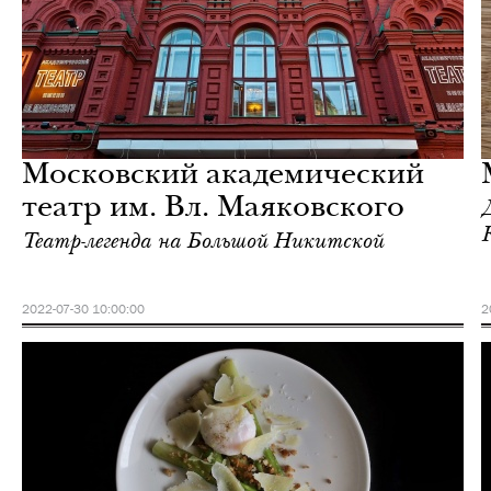
Культура
Москва
Московский академический
театр им. Вл. Маяковского
Театр-легенда на Большой Никитской
2022-07-30 10:00:00
2