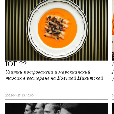
Городская среда
Москва
ЮГ 22
Улитки по-провански и марокканский
тажин в ресторане на Большой Никитской
2022-04-27 13:45:00
2