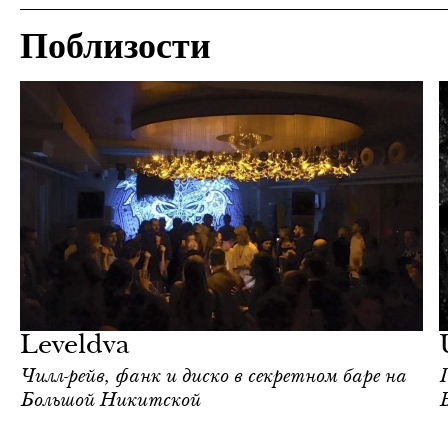
Поблизости
Еда
Москва
Leveldva
Чилл-рейв, фанк и диско в секретном баре на
Большой Никитской