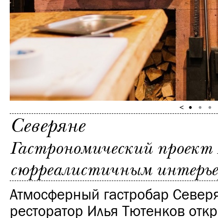
Северяне
Гастрономический проект 
сюрреалистичным интерьер
Атмосферный гастробар Север
ресторатор Илья Тютенков отк