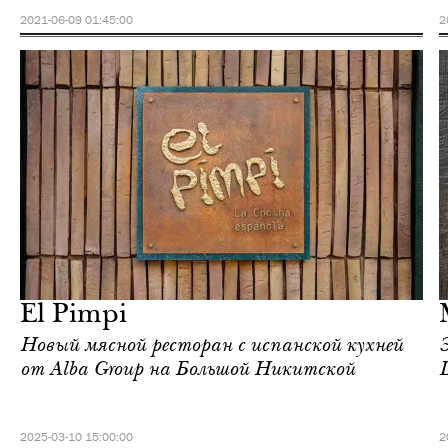
2021-06-09 01:45:00
2
Еда
Москва
El Pimpi
Новый мясной ресторан с испанской кухней
от Alba Group на Большой Никитской
2025-03-10 15:00:00
2