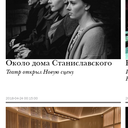
Еда
Москва
Около дома Станиславского
Театр открыл Новую сцену
2018-04-24 00:15:00
2