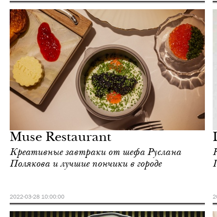
Еда
Москва
Muse Restaurant
Креативные завтраки от шефа Руслана
Полякова и лучшие пончики в городе
Г
2022-03-28 10:00:00
2