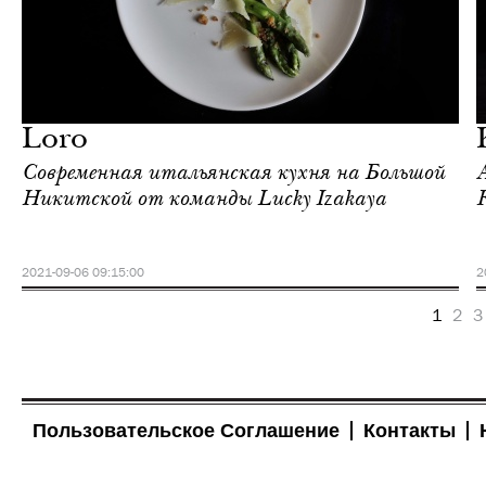
Ночная жизнь
Москва
Loro
Современная итальянская кухня на Большой
Никитской от команды Lucky Izakaya
2021-09-06 09:15:00
2
1
2
3
Пользовательское Соглашение
Контакты