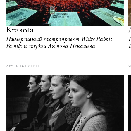
Еда
Москва
Krasota
Иммерсивный гастропроект White Rabbit
Family и студии Антона Ненашева
2021-07-14 18:00:00
2