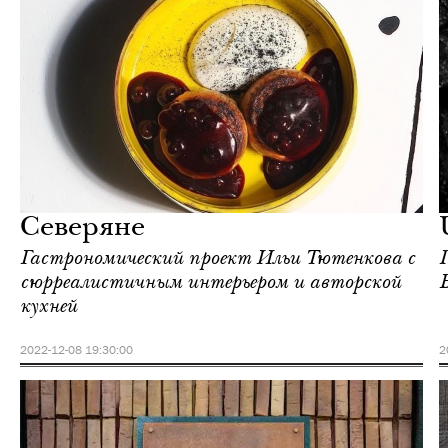
Еда
Москва
Северяне
Гастрономический проект Ильи Тютенкова с
сюрреалистичным интерьером и авторской
кухней
2022-12-08 19:30:00
2