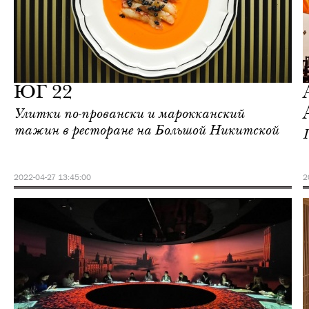
Городская среда
Москва
ЮГ 22
Улитки по-провански и марокканский
тажин в ресторане на Большой Никитской
2022-04-27 13:45:00
2