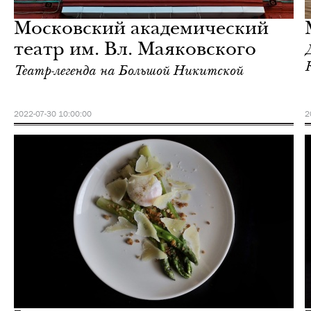
Москва
Московский академический
театр им. Вл. Маяковского
Театр-легенда на Большой Никитской
2022-07-30 10:00:00
2
Ночная жизнь
Москва