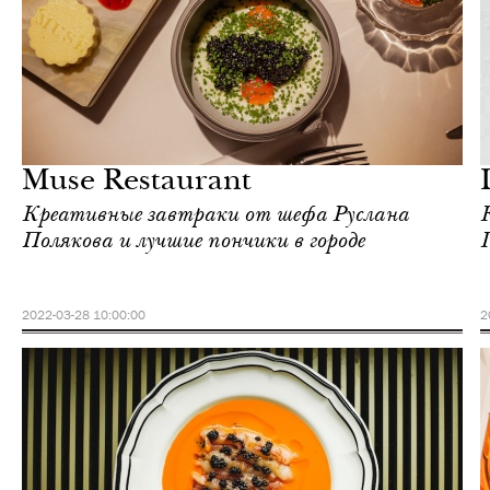
Еда
Москва
Muse Restaurant
Креативные завтраки от шефа Руслана
Полякова и лучшие пончики в городе
Г
2022-03-28 10:00:00
2