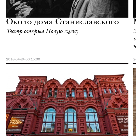
Еда
Москва
Около дома Станиславского
Театр открыл Новую сцену
2018-04-24 00:15:00
2
Культура