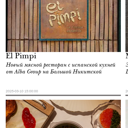
Еда
Москва
El Pimpi
Новый мясной ресторан с испанской кухней
от Alba Group на Большой Никитской
2025-03-10 15:00:00
2