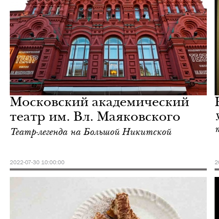
Еда
Москва
Московский академический
театр им. Вл. Маяковского
Театр-легенда на Большой Никитской
2022-07-30 10:00:00
2