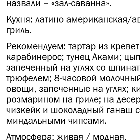
назвали – «зал-саванна».
Кухня: латино-американская/а
гриль.
Рекомендуем: тартар из кревет
карабинерос; тунец Аками; цып
запеченный на углях со шпина
трюфелем; 8-часовой молочный
овощи, запеченные на углях; ки
розмарином на гриле; на десер
чизкейк и шоколадный ганаш с
миндальными чипсами.
Атмосфера: живая / модная.