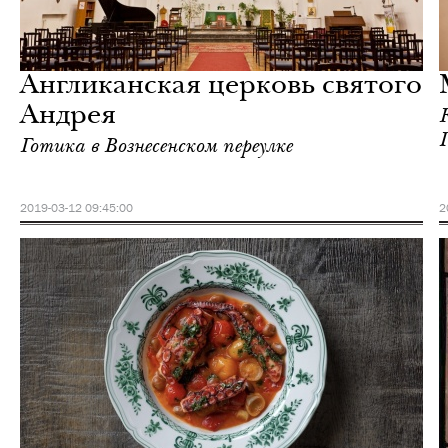
Еда
Москва
Англиканская церковь святого
Андрея
Готика в Вознесенском переулке
2019-03-12 09:45:00
2
Еда