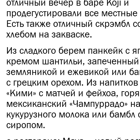
отличный вечер в баре Koji и
продегустировали все местные 
Есть также отличный скрэмбл 
хлебом на закваске.
Из сладкого берем панкейк с я
кремом шантильи, запеченный 
земляникой и ежевикой или б
с грецким орехом.
Из напитков
«Кими» с матчей и фейхоа, гор
мексиканский «Чампуррадо» на
кукурузного молока или бамбл 
сиропом.