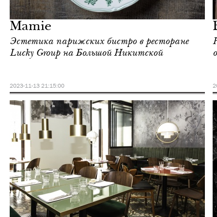
Москва
Mamie
Эстетика парижских бистро в ресторане
Lucky Group на Большой Никитской
2023-11-13 21:15:00
2
Еда
Москва