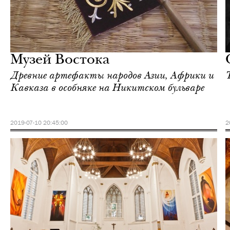
Культура
Москва
Музей Востока
Древние артефакты народов Азии, Африки и
Кавказа в особняке на Никитском бульваре
2019-07-10 20:45:00
2