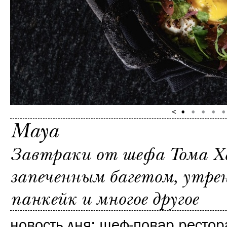
Maya
Завтраки от шефа Тома Х
запеченным багетом, утрен
панкейк и многое другое
новость дня
: шеф-повар ресто