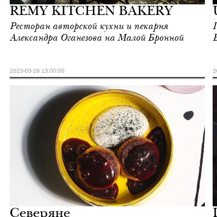
REMY KITCHEN BAKERY
Ресторан авторской кухни и пекарня
Александра Оганезова на Малой Бронной
2023-03-28 13:00:00
2
Ночная жизнь
Москва
Северяне