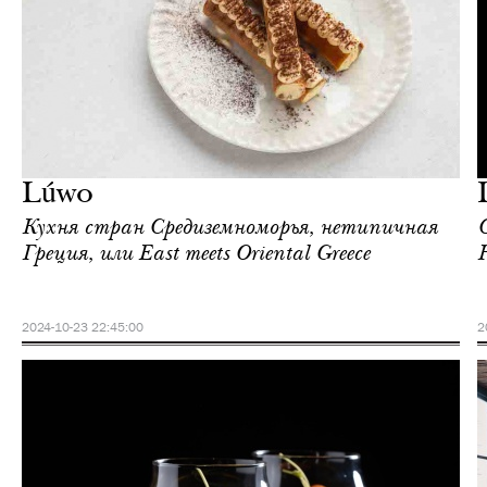
Еда
Москва
Lúwo
Кухня стран Средиземноморья, нетипичная
Греция, или East meets Oriental Greece
2024-10-23 22:45:00
2