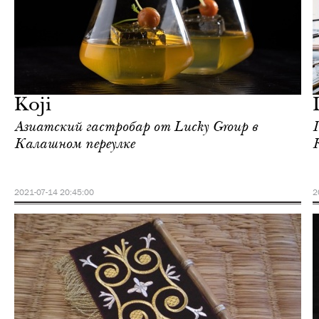
Еда
Москва
Koji
Азиатский гастробар от Lucky Group в
Калашном переулке
2021-07-14 20:45:00
2