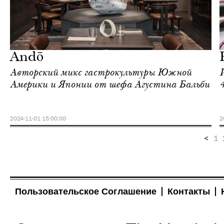
Еда
Гонконг
Andō
Авторский микс гастрокультуры Южной
Америки и Японии от шефа Агустина Бальби
2024-11-01 15:00:00
2
<
1
Пользовательское Соглашение
Контакты