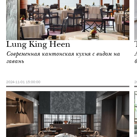
Культура
Гонконг
Lung King Heen
Современная кантонская кухня с видом на
гавань
2024-11-01 15:00:00
2