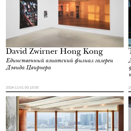
Отели
Гонконг
David Zwirner Hong Kong
Единственный азиатский филиал галереи
Дэвида Цвирнера
2024-11-01 00:15:00
2