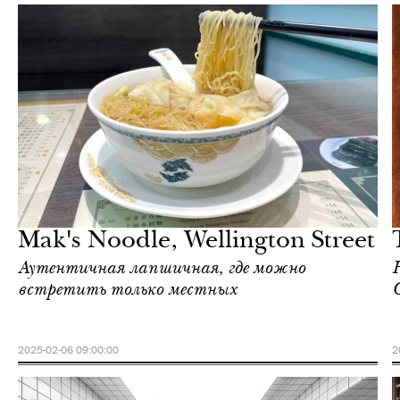
Ночная жизнь
Гонконг
Mak's Noodle, Wellington Street
Аутентичная лапшичная, где можно
встретить только местных
2025-02-06 09:00:00
2