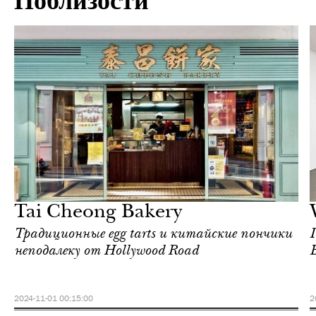
Поблизости
Культура
Гонконг
Tai Cheong Bakery
Традиционные egg tarts и китайские пончики
неподалеку от Hollywood Road
2024-11-01 00:15:00
2