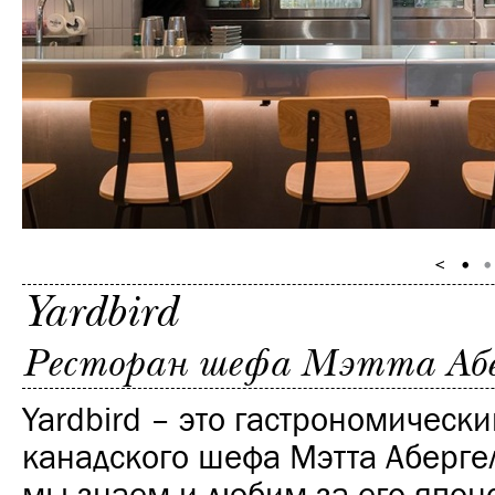
Yardbird
Ресторан шефа Мэтта Абер
Yardbird – это гастрономически
канадского шефа Мэтта Абергел