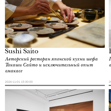
Культура
Гонконг
Sushi Saito
Авторский ресторан японской кухни шефа
Такаши Сайто и исключительный опыт
омакасе
2024-11-01 15:30:00
2