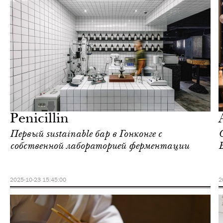
Ночная жизнь
Гонконг
Penicillin
Первый sustainable бар в Гонконге с
собственной лабораторией ферментации
2025-10-23 15:45:00
2