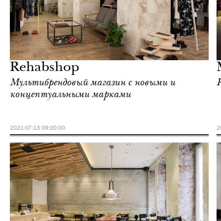
Еда
Москва
Rehabshop
Мультибрендовый магазин с новыми и
концептуальными марками
2021-07-13 09:00:00
2