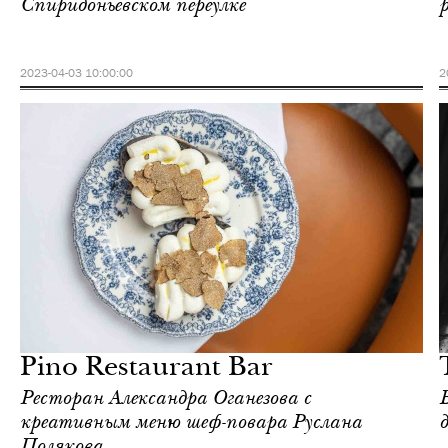
Спиридоньевском переулке
2023-04-03 10:00:00
2
Ночная жизнь
Москва
Pino Restaurant Bar
Ресторан Александра Оганезова с
креативным меню шеф-повара Руслана
Полякова