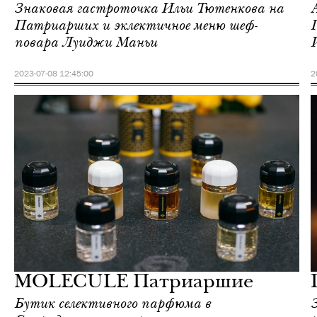
Знаковая гастроточка Ильи Тютенкова на
Патриарших и эклектичное меню шеф-
повара Луиджи Маньи
2023-07-08 12:45:00
2
Культура
Москва
MOLECULE Патриаршие
Бутик селективного парфюма в