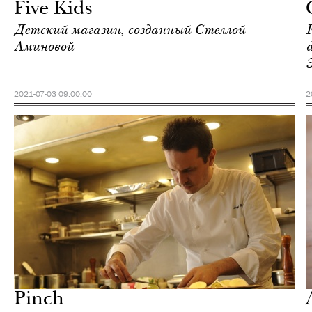
Five Kids
Детский магазин, созданный Стеллой
Аминовой
2021-07-03 09:00:00
2
Еда
Москва
Pinch