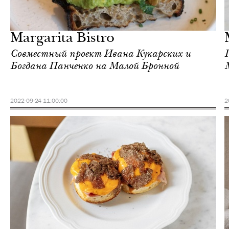
Еда
Москва
Margarita Bistro
Совместный проект Ивана Кукарских и
Богдана Панченко на Малой Бронной
2022-09-24 11:00:00
2
Городская среда