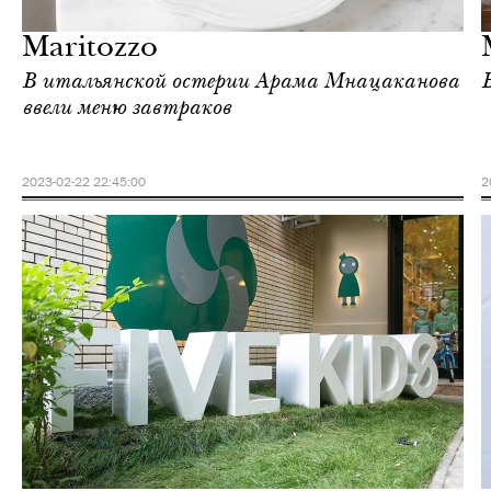
Москва
Maritozzo
В итальянской остерии Арама Мнацаканова
ввели меню завтраков
2023-02-22 22:45:00
2
Еда
Москва