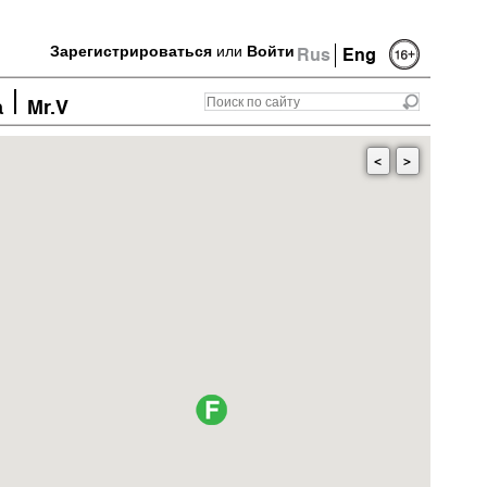
Зарегистрироваться
или
Войти
Rus
Eng
а
Mr.V
<
>