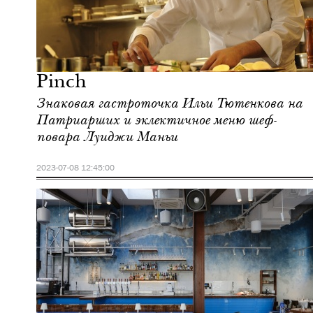
Ночная жизнь
Москва
Pinch
Знаковая гастроточка Ильи Тютенкова на
Патриарших и эклектичное меню шеф-
повара Луиджи Маньи
2023-07-08 12:45:00