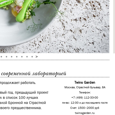
 современной лабораторией
продолжает работать.
Twins Garden
Москва, Страстной бульвар, 8А
рвый год, предыдущий проект
Телефон:
л в список 100 лучших
+7 (499) 112-33-00
Малой Бронной на Страстной
пн-вс: 12:00 и до последнего гостя
 своего предшественника.
Счет: 1500–2000 руб
twinsgarden.ru