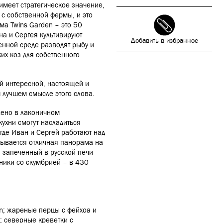
имеет стратегическое значение,
 с собственной фермы, и это
а Twins Garden – это 50
на и Сергея культивируют
Добавить в избранное
венной среде разводят рыбу и
их коз для собственного
ой интересной, настоящей и
 лучшем смысле этого слова.
лено в лаконичном
ухни смогут насладиться
где Иван и Сергей работают над
крывается отличная панорама на
 запеченный в русской печи
еники со скумбрией – в 430
n; жареные перцы с фейхоа и
; северные креветки с