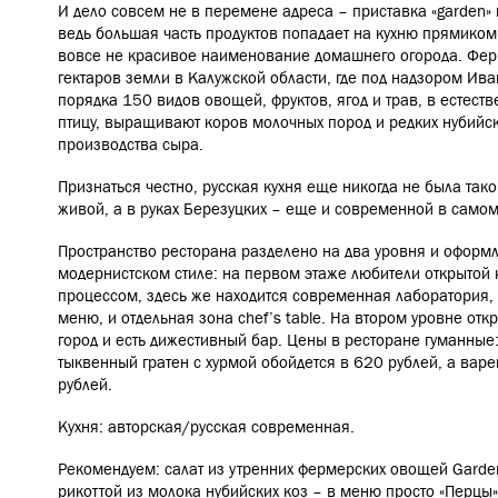
И дело совсем не в перемене адреса – приставка «garden» 
ведь большая часть продуктов попадает на кухню прямиком
вовсе не красивое наименование домашнего огорода. Ферм
гектаров земли в Калужской области, где под надзором Ива
порядка 150 видов овощей, фруктов, ягод и трав, в естест
птицу, выращивают коров молочных пород и редких нубийск
производства сыра.
Признаться честно, русская кухня еще никогда не была так
живой, а в руках Березуцких – еще и современной в самом
Пространство ресторана разделено на два уровня и оформ
модернистском стиле: на первом этаже любители открытой к
процессом, здесь же находится современная лаборатория, 
меню, и отдельная зона сhef’s table. На втором уровне от
город и есть дижестивный бар.
Цены в ресторане гуманные:
тыквенный гратен с хурмой обойдется в 620 рублей, а вар
рублей.
Кухня: авторская/русская современная.
Рекомендуем: салат из утренних фермерских овощей Garde
рикоттой из молока нубийских коз – в меню просто «Перцы»